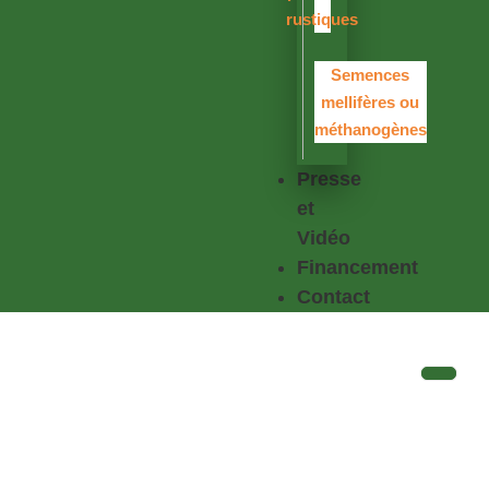
rustiques
Semences
mellifères ou
méthanogènes
Presse
et
Vidéo
Financement
Contact