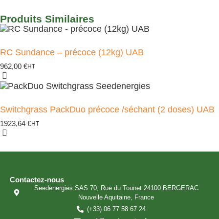
Produits Similaires
RC Sundance – précoce (12kg) UAB
962,00
€
HT
Switchgrass PackDuo précoce /séchant (2 doses) UAB
1923,64
€
HT
Contactez-nous
Seedenergies SAS 70, Rue du Tounet 24100 BERGERAC
Nouvelle Aquitaine, France
(+33) 06 77 58 67 24