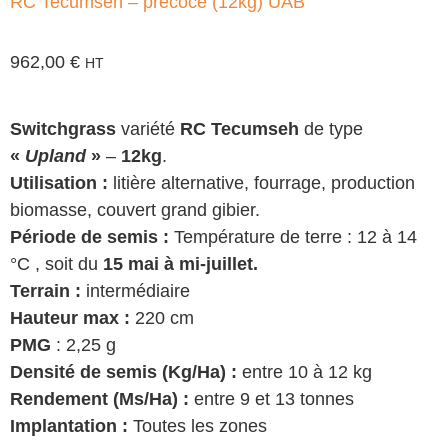
RC Tecumseh – précoce (12kg) UAB
962,00
€
HT
Switchgrass
variété
RC Tecumseh
de type
«
Upland
»
–
12kg
.
Utilisation :
litière alternative, fourrage, production
biomasse, couvert grand gibier.
Période de semis :
Température de terre : 12 à 14
°C , soit du
15 mai à mi-juillet.
Terrain :
intermédiaire
Hauteur max :
220 cm
PMG
: 2,25 g
Densité de semis (Kg/Ha) :
entre 10 à 12 kg
Rendement (Ms/Ha) :
entre 9 et 13 tonnes
Implantation :
Toutes les zones