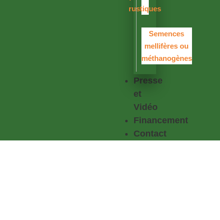
rustiques
Semences
mellifères ou
méthanogènes
Presse
et
Vidéo
Financement
Contact