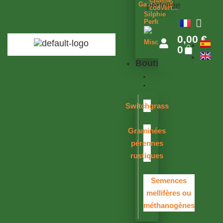
Chasse,
Gamagrass
couvert...
Silphie
Perfoliée
0,00
€
Miscanthus
0
Boutique
Switchgrass
Graminées
pérennes
rustiques
Semences
mellifères ou
méthanogènes