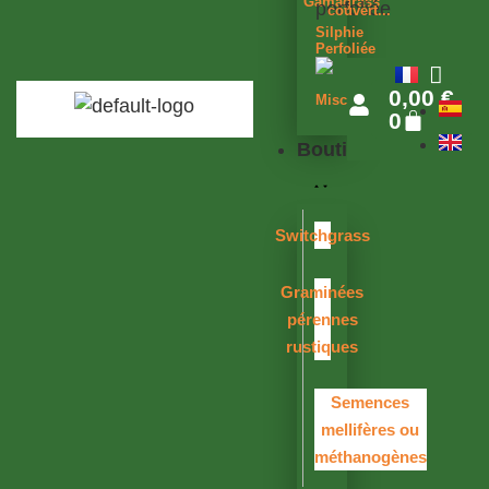
Gamagrass
couvert...
Silphie
Perfoliée
0,00
€
Miscanthus
0
Boutique
Switchgrass
Graminées
pérennes
rustiques
Semences
mellifères ou
méthanogènes