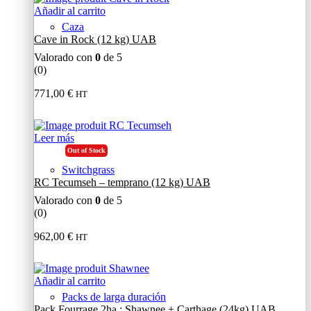
Añadir al carrito
Caza
Cave in Rock (12 kg) UAB
Valorado con
0
de 5
(0)
771,00
€
HT
Leer más
Out of Stock
Switchgrass
RC Tecumseh – temprano (12 kg) UAB
Valorado con
0
de 5
(0)
962,00
€
HT
Añadir al carrito
Packs de larga duración
Pack Fourrage 2ha : Shawnee + Carthage (24kg) UAB